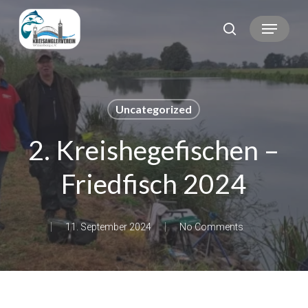
Skip
Menu
search
to
main
content
Uncategorized
2. Kreishegefischen –
Friedfisch 2024
11. September 2024
No Comments