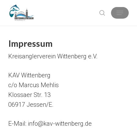
Skip
Menu
search
to
main
content
Impressum
Kreisanglerverein Wittenberg e.V.
KAV Wittenberg
c/o Marcus Mehlis
Klossaer Str. 13
06917 Jessen/E.
E-Mail: info@kav-wittenberg.de