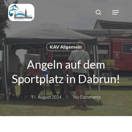
Skip
Menu
search
to
main
content
KAV Allgemein
Angeln auf dem
Sportplatz in Dabrun!
11. August 2024
No Comments