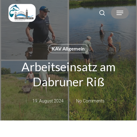
Skip
Menu
search
to
main
content
KAV Allgemein
Arbeitseinsatz am
Dabruner Riß
19. August 2024
No Comments