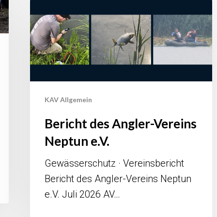
Bericht
des
Angler-
Vereins
Neptun
e.V.
KAV Allgemein
Bericht des Angler-Vereins
Neptun e.V.
Gewässerschutz · Vereinsbericht
Bericht des Angler-Vereins Neptun
e.V. Juli 2026 AV…