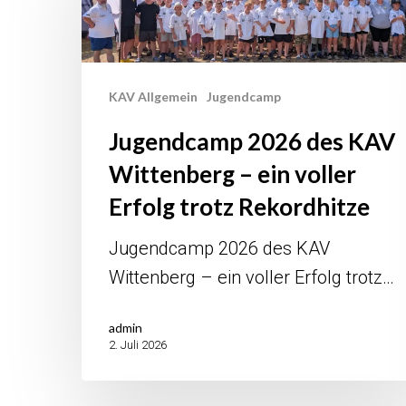
des
KAV
Wittenberg
–
KAV Allgemein
Jugendcamp
ein
Jugendcamp 2026 des KAV
voller
Wittenberg – ein voller
Erfolg
Erfolg trotz Rekordhitze
trotz
Rekordhitze
Jugendcamp 2026 des KAV
Wittenberg – ein voller Erfolg trotz…
admin
2. Juli 2026