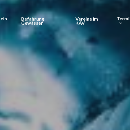
rein
Termi
Befahrung
Vereine im
Gewässer
KAV