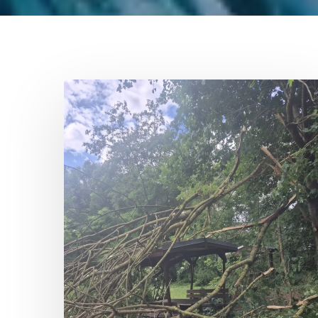
Sturmschaden
am
Weinbergteich
Hit enter to search or ESC to close