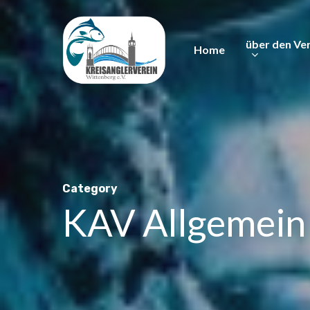
Skip
to
über den Ve
Home
main
content
Category
KAV Allgemein