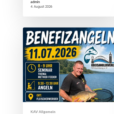
admin
4. August 2026
Benefizangeln
am
11.
Juli
2026
–
Angeln
für
den
guten
KAV Allgemein
Zweck