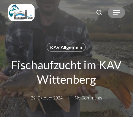
Skip
Menu
search
to
main
content
KAV Allgemein
Fischaufzucht im KAV
Wittenberg
29. Oktober 2024
No Comments