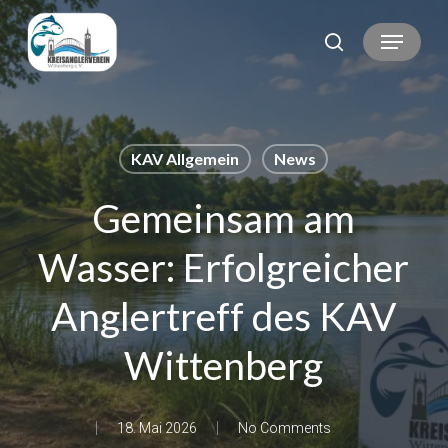
Skip
Menu
search
to
main
content
KAV Allgemein
News
Gemeinsam am
Wasser: Erfolgreicher
Anglertreff des KAV
Wittenberg
18. Mai 2026
No Comments