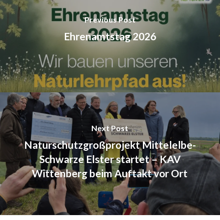
Previous Post
Ehrenamtstag 2026
Next Post
Naturschutzgroßprojekt Mittelelbe-
Schwarze Elster startet – KAV
Wittenberg beim Auftakt vor Ort