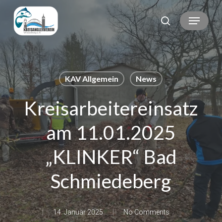
Skip
Menu
search
to
main
content
KAV Allgemein
News
Kreisarbeitereinsatz
am 11.01.2025
„KLINKER“ Bad
Schmiedeberg
14. Januar 2025
No Comments