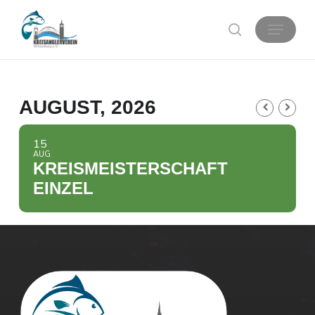
Skip
Menu
search
to
main
content
AUGUST, 2026
15
AUG
KREISMEISTERSCHAFT
EINZEL