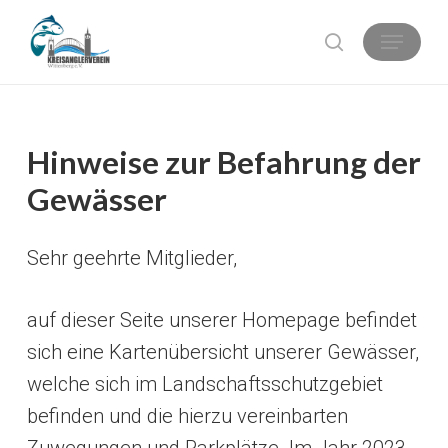
Skip
Menu
search
to
main
content
Hinweise zur Befahrung der
Gewässer
Sehr geehrte Mitglieder,
auf dieser Seite unserer Homepage befindet
sich eine Kartenübersicht unserer Gewässer,
welche sich im Landschaftsschutzgebiet
befinden und die hierzu vereinbarten
Zuwegungen und Parkplätze. Im Jahr 2023