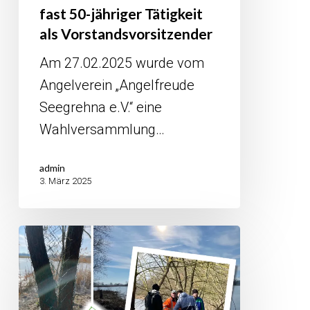
fast 50-jähriger Tätigkeit
als Vorstandsvorsitzender
Am 27.02.2025 wurde vom
Angelverein „Angelfreude
Seegrehna e.V.“ eine
Wahlversammlung…
admin
3. März 2025
Erfolgreicher
Arbeitseinsatz
des
Angler-