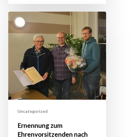
Ernennung
zum
Ehrenvorsitzenden
nach
fast
50-
jähriger
Tätigkeit
als
Vorstandsvorsitzender
Uncategorized
Ernennung zum
Ehrenvorsitzenden nach