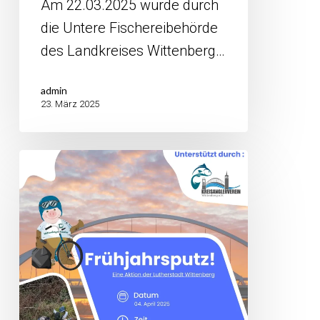
Am 22.03.2025 wurde durch
die Untere Fischereibehörde
des Landkreises Wittenberg…
admin
23. März 2025
Frühjahrsputz
eine
Aktion
der
Lutherstadt
Wittenberg