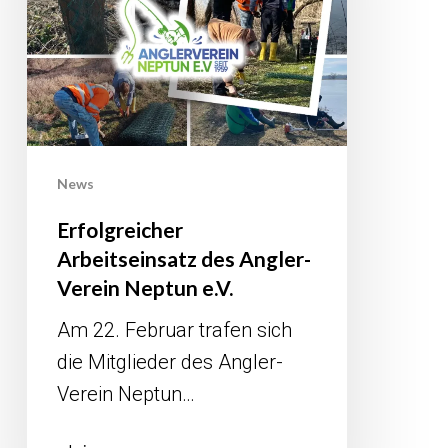
Verein
Neptun
e.V.
News
Erfolgreicher
Arbeitseinsatz des Angler-
Verein Neptun e.V.
Am 22. Februar trafen sich
die Mitglieder des Angler-
Verein Neptun…