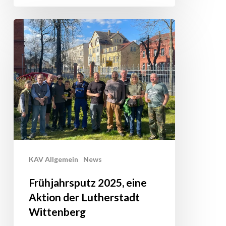
Frühjahrsputz
2025,
eine
Aktion
der
Lutherstadt
Wittenberg
KAV Allgemein
News
Frühjahrsputz 2025, eine
Aktion der Lutherstadt
Wittenberg